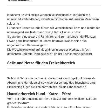
In unserer Seilerei stellen wir noch verschiedenste Bindfäden wie
unseren Mischbindfaden, Naturfaserbindfaden auf unseren Maschinen
selbst her.
Für unsere Gartenfreunde führen wir verschiedene Fäden und Bindfäden
überwiegend aus Naturhanf, Sisal, Flachs, Leinen, Kokos.
Sie werden eingesetzt als Rankhilfen und zum anbinden der Planzen.
Etwas ganz Besonderes ist unsere Baumwollwäscheleine aus
ungebleichtem Baumwollgarn.
Die Wäscheleine wird auf Maschinen in unserer Werkstatt 8 fach
geflochten und mit Hand gewickelt. (in der Fachsprache gedockt).
Seile und Netze für den Freizeitbereich
Seile und Netze übernehmen in vielen Parks wichtige Funktionen als
Absperr und Handlaufseil sowie bei der Leitung des Besucherstroms.
Gleichzeitig fügen sie sich harmonisch ins die Landschaft ein.
Haustierbereich Hund - Katze - Pferd
Vom der Führungsleine für Pferde bis zur Hundeleine bieten Seile ein
großes Spektrum.
Ihr Kratzbaum sieht nicht mehr schön aus. Kein Problem bei und