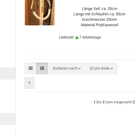
Länge Seil: ca. 35cm
Länge mit Schlaufen ca. 55cm
Durchmesser 20mm
Material Polyfaserseil
Lieferzeit:
7 Arbeitstage
Sortieren nach
pro Seite
Sortieren nach
20 pro Seite
1
1
bis
2
(von insgesamt
2