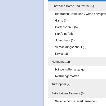
Bindfaden Garne und Zwirne (6)
Bindfaden Garne und Zwirne anzeigen
Katze Hund Pferd anzeigen
Garne (1)
alles für die Katze
Bür
Gartenschnur (5)
alles für das Perd
Wäs
Hanfbindfäden
alles für den Hund
Juteschnur (2)
Verpackungsschnur (3)
Kokos (2)
Hängematten
Hängematten anzeigen
Netzhängematten
Türstopper (2)
Seile Leinen Tauwerk (6)
Seile Leinen Tauwerk anzeigen