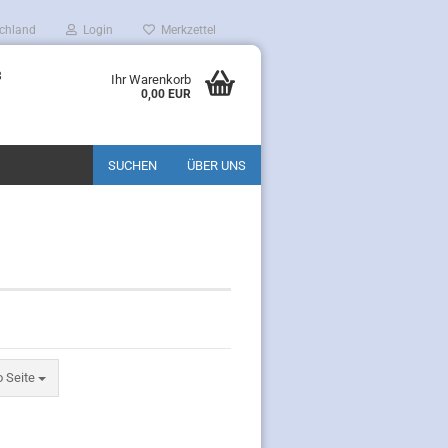
chland
Login
Merkzettel
8
Ihr Warenkorb
0,00 EUR
SUCHEN
ÜBER UNS
eite
o Seite