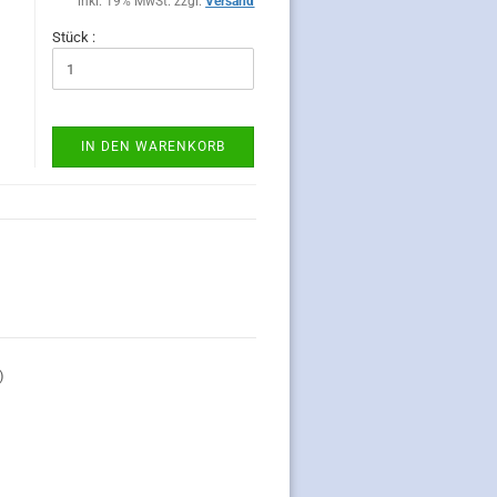
inkl. 19% MwSt. zzgl.
Versand
Stück :
IN DEN WARENKORB
)